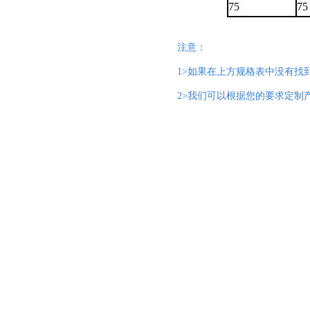
75
75
注意：
1>如果在上方规格表中没有找
2>我们可以根据您的要求定制