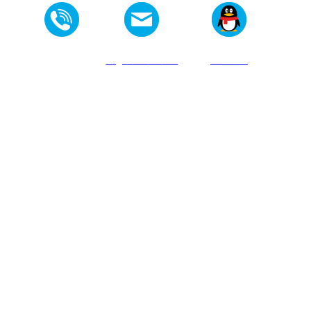
025-52135698
vi
c@v
ic
mate
rials
.com
896
00
1
6
0
3