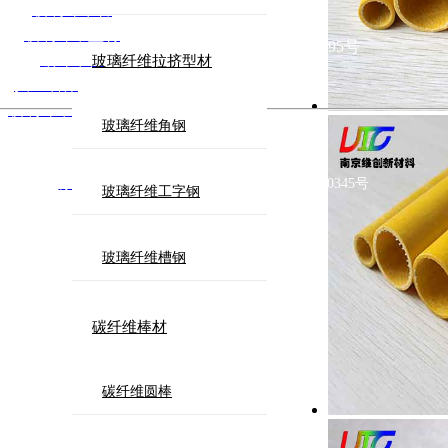
玻璃纤维管
玻璃纤维型材
地址：江苏省南京市江宁区上元大街395号
碳纤维棒
玻璃纤维拉挤型材
电话：025-52135698
挡土墙棒
/锚固棒
玻璃纤维树木支撑
传真：025-52281368
玻璃纤维角钢
电子围栏纤维杆
22,www.vicmaterials.com,All rights reserved
Email：vic@vicmaterials.com
 严禁复制
苏ICP备13033235号
苏公网安备 32011502010345号
玻璃纤维工字钢
QQ：896001603
玻璃纤维槽钢
碳纤维棒材
碳纤维圆棒