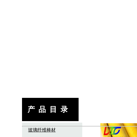
产 品 目 录
⩔
玻璃纤维棒材