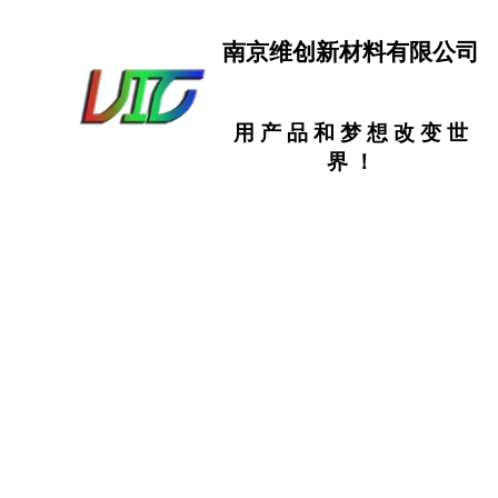
南京维创新材料有限公司
用
产
品
和
梦
想
改
变
世
界
！