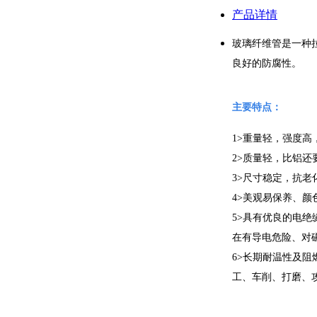
产品详情
玻璃纤维管是一种
良好的防腐性。
主要特点：
1>重量轻，强度高
2>质量轻，比铝还要
3>尺寸稳定，抗老
4>美观易保养、
5>具有优良的电
在有导电危险、对
6>长期耐温性及
工、车削、打磨、